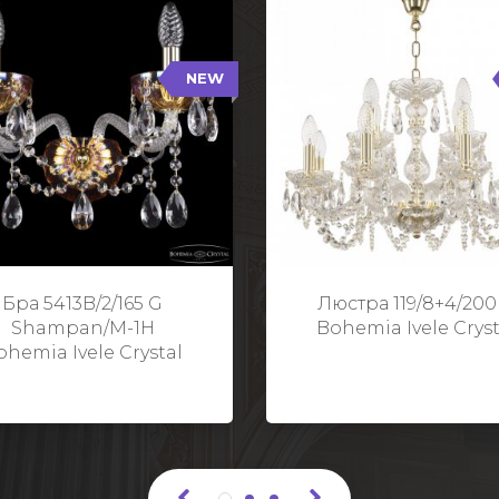
NEW
B/2/165 G Shampan/M-1H
119/8+4/200 G
NEW
Тип: Хрустальные
Тип: Стеклянный рожо
ет арматуры: Золото/
Цвет арматуры: Золото
Кол-во ламп: 2
Кол-во ламп: 1
Высота: 24 см
Диаметр: 58 с
Глубина: 21 см
Высота: 38 с
Бра 5413B/2/165 G
Люстра 119/8+4/200
Ширина: 35 см
Shampan/M-1H
Bohemia Ivele Cryst
ohemia Ivele Crystal