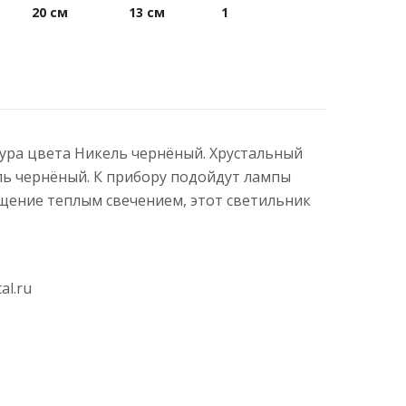
20 см
13 см
1
атура цвета Никель чернёный. Хрустальный
ль чернёный. К прибору подойдут лампы
щение теплым свечением, этот светильник
al.ru