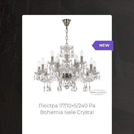
NEW
117/10+5/240 Pa
NEW
Тип: Стеклянный рожок
Цвет арматуры: Патина/
Кол-во ламп: 15
Диаметр: 70 см
Высота: 48 см
Люстра 117/10+5/240 Pa
Bohemia Ivele Crystal