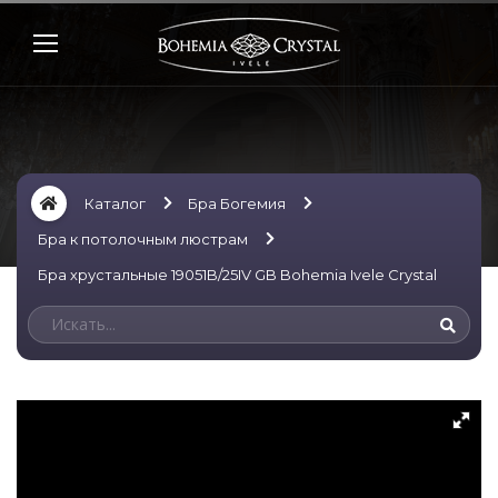
Каталог
Бра Богемия
Бра к потолочным люстрам
Бра хрустальные 19051B/25IV GB Bohemia Ivele Crystal