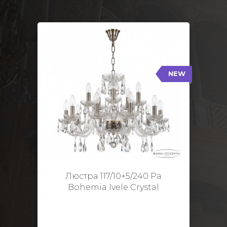
NEW
117/10+5/240 Pa
NEW
Тип: Стеклянный рожок
Цвет арматуры: Патина/
Кол-во ламп: 15
Диаметр: 70 см
Высота: 48 см
Люстра 117/10+5/240 Pa
Bohemia Ivele Crystal