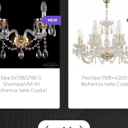
NEW
B/2/165 G Shampan/M-1H
119/8+4/200 G
NEW
Тип: Хрустальные
Тип: Стеклянный рожо
ет арматуры: Золото/
Цвет арматуры: Золото
Кол-во ламп: 2
Кол-во ламп: 1
Высота: 24 см
Диаметр: 58 с
Глубина: 21 см
Высота: 38 с
Бра 5413B/2/165 G
Люстра 119/8+4/200
Ширина: 35 см
Shampan/M-1H
Bohemia Ivele Cryst
ohemia Ivele Crystal