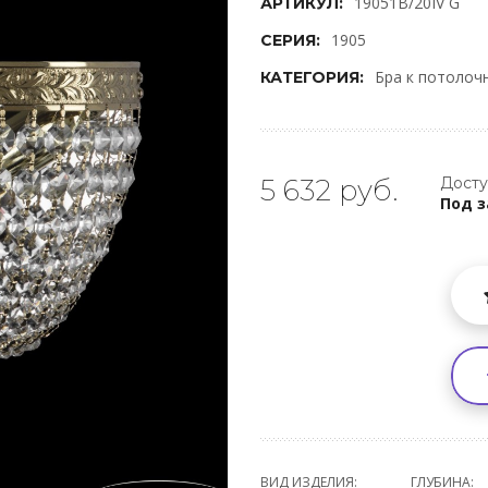
19051B/20IV G
АРТИКУЛ:
1905
СЕРИЯ:
Бра к потолоч
КАТЕГОРИЯ:
5 632 руб.
Досту
Под з
ВИД ИЗДЕЛИЯ:
ГЛУБИНА: