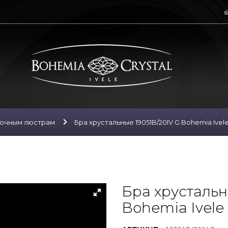
лочным люстрам
Бра хрустальные 19051B/20IV G Bohemia Ivele
Бра хрустальн
Bohemia Ivele 