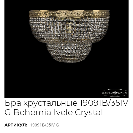
Бра хрустальные 19091B/35IV
G Bohemia Ivele Crystal
19091B/35IV G
АРТИКУЛ: