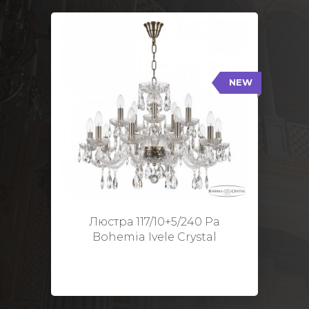
NEW
117/10+5/240 Pa
NEW
Тип: Стеклянный рожок
Цвет арматуры: Патина/
Кол-во ламп: 15
Диаметр: 70 см
Высота: 48 см
Люстра 117/10+5/240 Pa
Bohemia Ivele Crystal