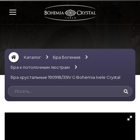
Каталог
Бра Богемия
Бра к потолочным люстрам
Бра хрустальные 19091B/35IV G Bohemia Ivele Crystal