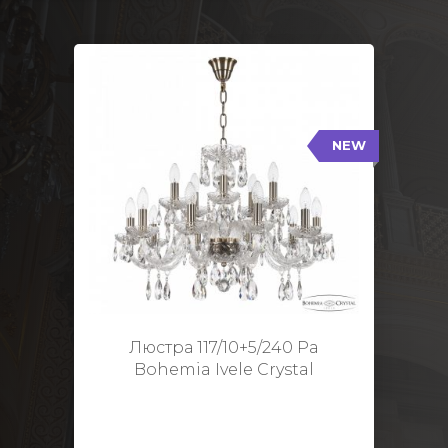
NEW
117/10+5/240 Pa
NEW
Тип: Стеклянный рожок
Цвет арматуры: Патина/
Кол-во ламп: 15
Диаметр: 70 см
Высота: 48 см
Люстра 117/10+5/240 Pa
Bohemia Ivele Crystal