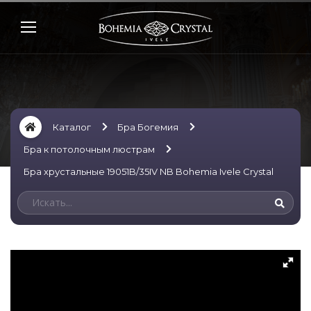
Каталог
Бра Богемия
Бра к потолочным люстрам
Бра хрустальные 19051B/35IV NB Bohemia Ivele Crystal