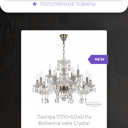
ПОПУЛЯРНЫЕ ТОВАРЫ
NEW
117/10+5/240 Pa
NEW
Тип: Стеклянный рожок
Цвет арматуры: Патина/
Кол-во ламп: 15
Диаметр: 70 см
Высота: 48 см
Люстра 117/10+5/240 Pa
Bohemia Ivele Crystal