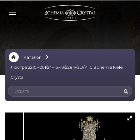
Каталог
Люстра 2210H201/24+16+10/228IV/3D/Y1 G Bohemia Ivele
Crystal