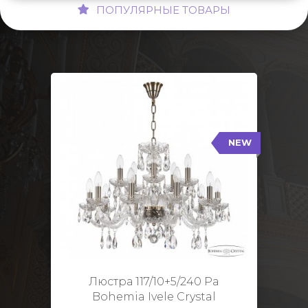
ПОПУЛЯРНЫЕ ТОВАРЫ
NEW
117/10+5/240 Pa
NEW
Тип: Стеклянный рожок
Цвет арматуры: Патина/
Кол-во ламп: 15
Диаметр: 70 см
Высота: 48 см
Люстра 117/10+5/240 Pa
Bohemia Ivele Crystal