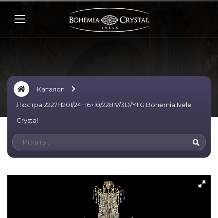
Каталог
Люстра 2227H201/24+16+10/228IV/3D/Y1 G Bohemia Ivele
Crystal