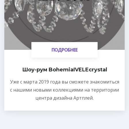
ПОДРОБНЕЕ
ПОДРОБНЕЕ
Шоу-рум BohemiaIVELEcrystal
Уже с марта 2019 года вы сможете знакомиться
с нашими новыми коллекциями на территории
центра дизайна Артплей.