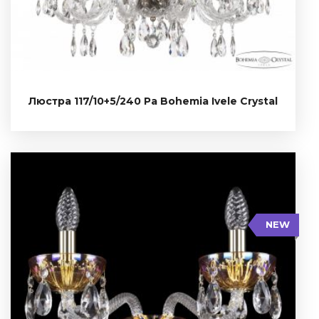
Тип: Стеклянный рожок
NEW
117/10+5/240 Pa
Люстра 117/10+5/240 Pa Bohemia Ivele Crystal
NEW
Ширина: 35 см
Глубина: 21 см