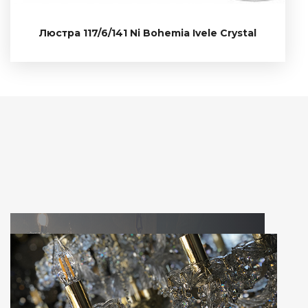
117/6/141 Ni
Люстра 117/6/141 Ni Bohemia Ivele Crystal