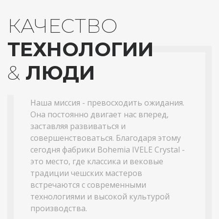
КАЧЕСТВО
ТЕХНОЛОГИИ
&
ЛЮДИ
Наша миссия - превосходить ожидания.
Она постоянно двигает нас вперед,
заставляя развиваться и
совершенствоваться. Благодаря этому
сегодня фабрики Bohemia IVELE Crystal -
это место, где классика и вековые
традиции чешских мастеров
встречаются с современными
технологиями и высокой культурой
производства.