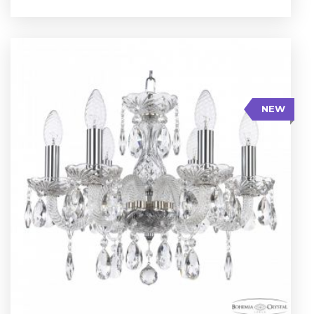
NEW
Высота: 32 см
Диаметр: 43 см
Кол-во ламп: 6
Цвет арматуры: Никель/
Тип: Стеклянный рожок
NEW