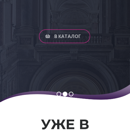
мастерами. Люстра Bohemia IVELE Crystal
разработана и сконструированна
персонально для Вас.
В КАТАЛОГ
Люстры и бра
УЖЕ В