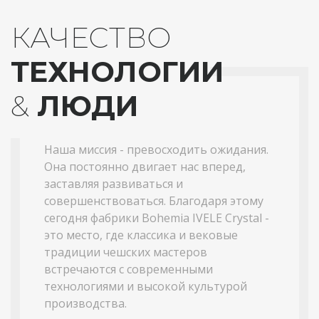
КАЧЕСТВО
ТЕХНОЛОГИИ
&
ЛЮДИ
Наша миссия - превосходить ожидания.
Она постоянно двигает нас вперед,
заставляя развиваться и
совершенствоваться. Благодаря этому
сегодня фабрики Bohemia IVELE Crystal -
это место, где классика и вековые
традиции чешских мастеров
встречаются с современными
технологиями и высокой культурой
производства.