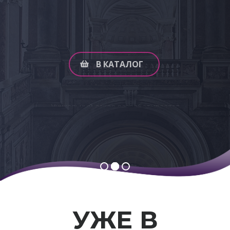
мастерами. Люстра Bohemia IVELE Crystal
разработана и сконструированна
персонально для Вас.
В КАТАЛОГ
Люстры и бра
УЖЕ В