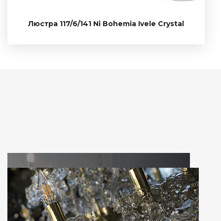
117/6/141 Ni
Люстра 117/6/141 Ni Bohemia Ivele Crystal