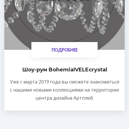
ПОДРОБНЕЕ
ПОДРОБНЕЕ
Шоу-рум BohemiaIVELEcrystal
Уже с марта 2019 года вы сможете знакомиться
с нашими новыми коллекциями на территории
центра дизайна Артплей.