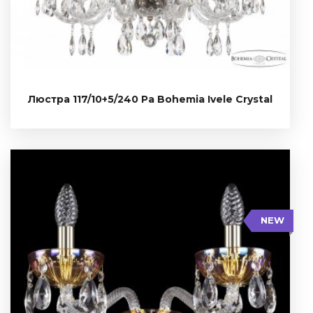
Тип: Стеклянный рожок
NEW
117/10+5/240 Pa
Люстра 117/10+5/240 Pa Bohemia Ivele Crystal
NEW
Ширина: 35 см
Глубина: 21 см