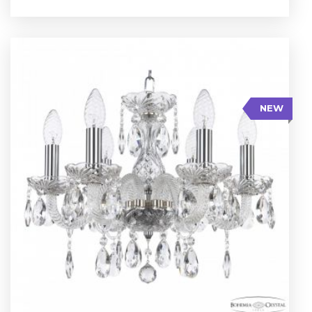
NEW
Высота: 32 см
Диаметр: 43 см
Кол-во ламп: 6
Цвет арматуры: Никель/
Тип: Стеклянный рожок
NEW